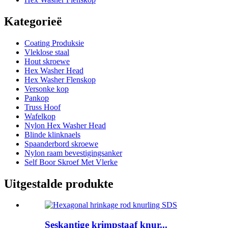
Kategorieë
Coating Produksie
Vleklose staal
Hout skroewe
Hex Washer Head
Hex Washer Flenskop
Versonke kop
Pankop
Truss Hoof
Wafelkop
Nylon Hex Washer Head
Blinde klinknaels
Spaanderbord skroewe
Nylon raam bevestigingsanker
Self Boor Skroef Met Vlerke
Uitgestalde produkte
Seskantige krimpstaaf knur...