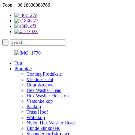
Foon: +86 18830888766
Tuis
Produkte
Coating Produksie
Vleklose staal
Hout skroewe
Hex Washer Head
Hex Washer Flenskop
Versonke kop
Pankop
Truss Hoof
Wafelkop
Nylon Hex Washer Head
Blinde klinknaels
Spaanderbord skroewe