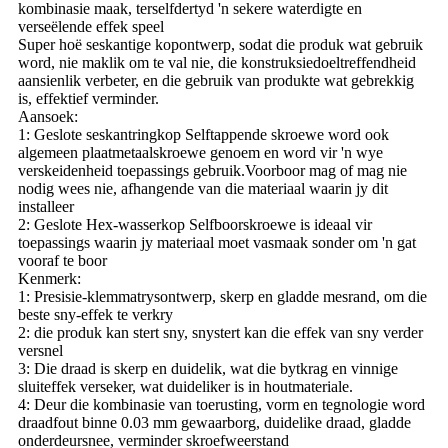
kombinasie maak, terselfdertyd 'n sekere waterdigte en
verseëlende effek speel
Super hoë seskantige kopontwerp, sodat die produk wat gebruik
word, nie maklik om te val nie, die konstruksiedoeltreffendheid
aansienlik verbeter, en die gebruik van produkte wat gebrekkig
is, effektief verminder.
Aansoek:
1: Geslote seskantringkop Selftappende skroewe word ook
algemeen plaatmetaalskroewe genoem en word vir 'n wye
verskeidenheid toepassings gebruik.Voorboor mag of mag nie
nodig wees nie, afhangende van die materiaal waarin jy dit
installeer
2: Geslote Hex-wasserkop Selfboorskroewe is ideaal vir
toepassings waarin jy materiaal moet vasmaak sonder om 'n gat
vooraf te boor
Kenmerk:
1: Presisie-klemmatrysontwerp, skerp en gladde mesrand, om die
beste sny-effek te verkry
2: die produk kan stert sny, snystert kan die effek van sny verder
versnel
3: Die draad is skerp en duidelik, wat die bytkrag en vinnige
sluiteffek verseker, wat duideliker is in houtmateriale.
4: Deur die kombinasie van toerusting, vorm en tegnologie word
draadfout binne 0.03 mm gewaarborg, duidelike draad, gladde
onderdeursnee, verminder skroefweerstand