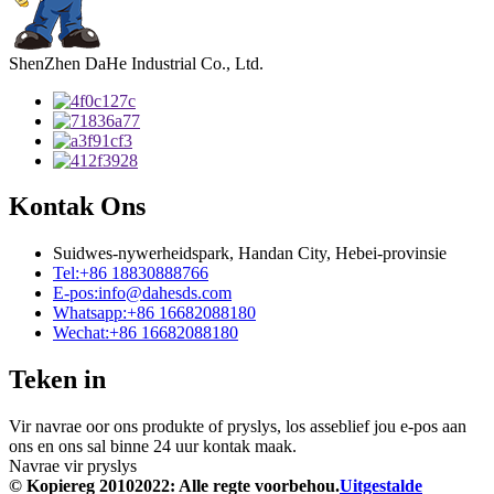
ShenZhen DaHe Industrial Co., Ltd.
Kontak Ons
Suidwes-nywerheidspark, Handan City, Hebei-provinsie
Tel:
+86 18830888766
E-pos:
info@dahesds.com
Whatsapp:
+86 16682088180
Wechat:
+86 16682088180
Teken in
Vir navrae oor ons produkte of pryslys, los asseblief jou e-pos aan
ons en ons sal binne 24 uur kontak maak.
Navrae vir pryslys
© Kopiereg 20102022: Alle regte voorbehou.
Uitgestalde