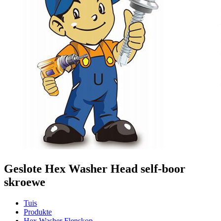
Geslote Hex Washer Head self-boor
skroewe
Tuis
Produkte
Hex Washer Flenskop