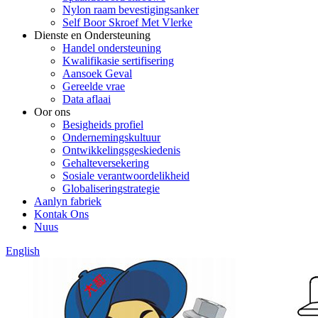
Nylon raam bevestigingsanker
Self Boor Skroef Met Vlerke
Dienste en Ondersteuning
Handel ondersteuning
Kwalifikasie sertifisering
Aansoek Geval
Gereelde vrae
Data aflaai
Oor ons
Besigheids profiel
Ondernemingskultuur
Ontwikkelingsgeskiedenis
Gehalteversekering
Sosiale verantwoordelikheid
Globaliseringstrategie
Aanlyn fabriek
Kontak Ons
Nuus
English