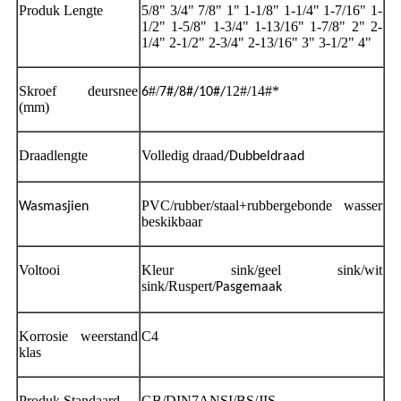
Produk Lengte
5/8" 3/4" 7/8" 1" 1-1/8" 1-1/4" 1-7/16" 1-
1/2" 1-5/8" 1-3/4" 1-13/16" 1-7/8" 2" 2-
1/4" 2-1/2" 2-3/4" 2-13/16" 3" 3-1/2" 4"
Skroef deursnee
#/
12#/14#*
6
7#/8#/10#/
(mm)
Draadlengte
Volledig draad
/Dubbeldraad
PVC/rubber/staal+rubbergebonde wasser
Wasmasjien
beskikbaar
Voltooi
Kleur sink/geel sink/wit
sink/Ruspert/
Pasgemaak
Korrosie weerstand
C4
klas
Produk Standaard
GB/DIN7ANSI/BS/JIS