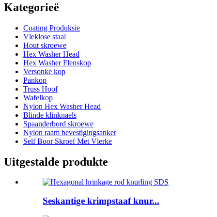
Kategorieë
Coating Produksie
Vleklose staal
Hout skroewe
Hex Washer Head
Hex Washer Flenskop
Versonke kop
Pankop
Truss Hoof
Wafelkop
Nylon Hex Washer Head
Blinde klinknaels
Spaanderbord skroewe
Nylon raam bevestigingsanker
Self Boor Skroef Met Vlerke
Uitgestalde produkte
Seskantige krimpstaaf knur...