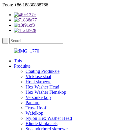
Foon: +86 18830888766
Tuis
Produkte
Coating Produksie
Vleklose staal
Hout skroewe
Hex Washer Head
Hex Washer Flenskop
Versonke kop
Pankop
Truss Hoof
Wafelkop
Nylon Hex Washer Head
Blinde klinknaels
Spaanderbord skroewe