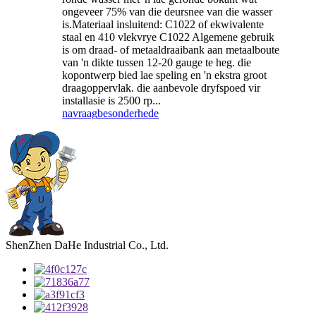
ongeveer 75% van die deursnee van die wasser
is.Materiaal insluitend: C1022 of ekwivalente
staal en 410 vlekvrye C1022 Algemene gebruik
is om draad- of metaaldraaibank aan metaalboute
van 'n dikte tussen 12-20 gauge te heg. die
kopontwerp bied lae speling en 'n ekstra groot
draagoppervlak. die aanbevole dryfspoed vir
installasie is 2500 rp...
navraag
besonderhede
ShenZhen DaHe Industrial Co., Ltd.