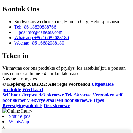
Kontak Ons
Suidwes-nywerheidspark, Handan City, Hebei-provinsie
Tel:
+86 18830888766
E-pos:
info@dahesds.com
Whatsapp:
+86 16682088180
Wechat:
+86 16682088180
Teken in
Vir navrae oor ons produkte of pryslys, los asseblief jou e-pos aan
ons en ons sal binne 24 uur kontak maak.
Navrae vir pryslys
© Kopiereg 20102022: Alle regte voorbehou.
Uitgestalde
produkte
Werfkaart
Self boor sleepwa dek skroewe
Tek Skroewe
Verzonken self
boor skroef
Vlekvrye staal self boor skroewe
Tipes
Bevestigingsmiddels
Dek skroewe
Stuur e-pos
WhatsApp
x