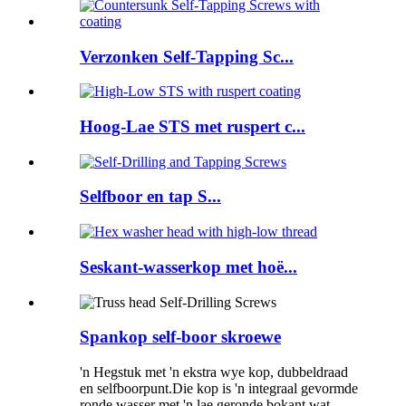
Verzonken Self-Tapping Sc...
Hoog-Lae STS met ruspert c...
Selfboor en tap S...
Seskant-wasserkop met hoë...
Spankop self-boor skroewe
'n Hegstuk met 'n ekstra wye kop, dubbeldraad
en selfboorpunt.Die kop is 'n integraal gevormde
ronde wasser met 'n lae geronde bokant wat