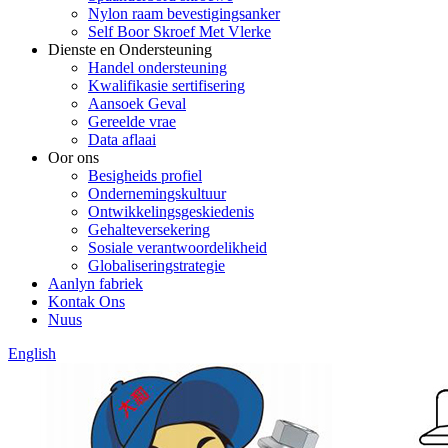
Nylon raam bevestigingsanker
Self Boor Skroef Met Vlerke
Dienste en Ondersteuning
Handel ondersteuning
Kwalifikasie sertifisering
Aansoek Geval
Gereelde vrae
Data aflaai
Oor ons
Besigheids profiel
Ondernemingskultuur
Ontwikkelingsgeskiedenis
Gehalteversekering
Sosiale verantwoordelikheid
Globaliseringstrategie
Aanlyn fabriek
Kontak Ons
Nuus
English