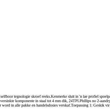
fboor tegnologie skroef reeks.Kenmerke sluit in 'n lae profiel spoelp
 versinkte komponente in staal tot 4 mm dik, 24TPI.Phillips no 2-aan
word in alle pakke en handelsdosies verskaf.Toepassing 1: Geskik vir d