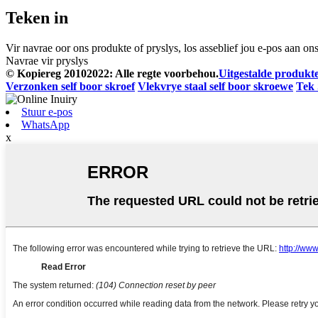
Teken in
Vir navrae oor ons produkte of pryslys, los asseblief jou e-pos aan o
Navrae vir pryslys
© Kopiereg 20102022: Alle regte voorbehou.
Uitgestalde produkt
Verzonken self boor skroef
Vlekvrye staal self boor skroewe
Tek
Stuur e-pos
WhatsApp
x