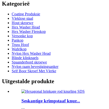
Kategorieë
Coating Produksie
Vleklose staal
Hout skroewe
Hex Washer Head
Hex Washer Flenskop
Versonke kop
Pankop
Truss Hoof
Wafelkop
Nylon Hex Washer Head
Blinde klinknaels
Spaanderbord skroewe
Nylon raam bevestigingsanker
Self Boor Skroef Met Vlerke
Uitgestalde produkte
Seskantige krimpstaaf knur...