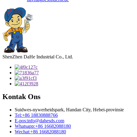
ShenZhen DaHe Industrial Co., Ltd.
Kontak Ons
Suidwes-nywerheidspark, Handan City, Hebei-provinsie
Tel:
+86 18830888766
E-pos:
info@dahesds.com
Whatsapp:
+86 16682088180
Wechat:
+86 16682088180