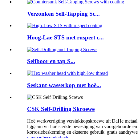
Verzonken Self-Tapping Sc...
Hoog-Lae STS met ruspert c...
Selfboor en tap S...
Seskant-wasserkop met hoë...
CSK Self-Drilling Skroewe
Hoë werkverrigting versinkkopskroewe uit DaHe metaal sel
liggaam vir hoë sterkte bevestiging van voorgeboorde en
korrosiebeskerming en eksterne gebruik, gratis aandrywer 
navraag
besonderhede