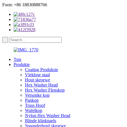
Foon: +86 18830888766
Tuis
Produkte
Coating Produksie
Vleklose staal
Hout skroewe
Hex Washer Head
Hex Washer Flenskop
Versonke kop
Pankop
Truss Hoof
Wafelkop
Nylon Hex Washer Head
Blinde klinknaels
Spaanderbord skroewe