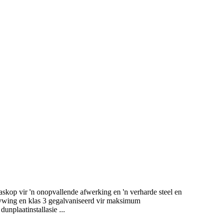
askop vir 'n onopvallende afwerking en 'n verharde steel en
drywing en klas 3 gegalvaniseerd vir maksimum
unplaatinstallasie ...