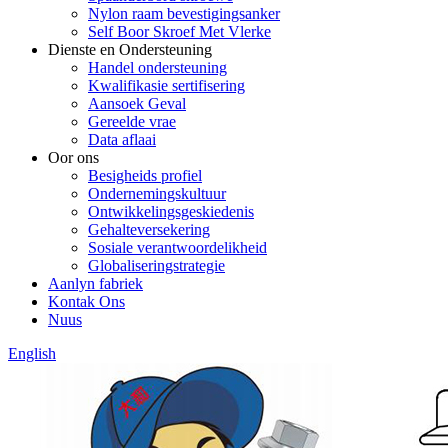
Nylon raam bevestigingsanker
Self Boor Skroef Met Vlerke
Dienste en Ondersteuning
Handel ondersteuning
Kwalifikasie sertifisering
Aansoek Geval
Gereelde vrae
Data aflaai
Oor ons
Besigheids profiel
Ondernemingskultuur
Ontwikkelingsgeskiedenis
Gehalteversekering
Sosiale verantwoordelikheid
Globaliseringstrategie
Aanlyn fabriek
Kontak Ons
Nuus
English