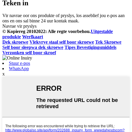
Teken in
Vir navrae oor ons produkte of pryslys, los asseblief jou e-pos aan
ons en ons sal binne 24 uur kontak maak.
Navrae vir pryslys
© Kopiereg 20102022: Alle regte voorbehou.
Uitgestalde
produkte
Werfkaart
Dek skroewe
Vlekvrye staal self boor skroewe
Tek Skroewe
Self boor sleepwa dek skroewe
Tipes Bevestigingsmiddels
Verzonken self boor skroef
Stuur e-pos
WhatsApp
x