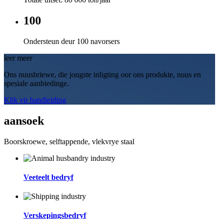
100
Ondersteun deur 100 navorsers
leer meer
Ons nuusbriewe, die jongste inligting oor ons produkte, nuus en
spesiale aanbiedinge.
Klik vir handleiding
aansoek
Boorskroewe, selftappende, vlekvrye staal
Veeteelt bedryf
Verskepingsbedryf