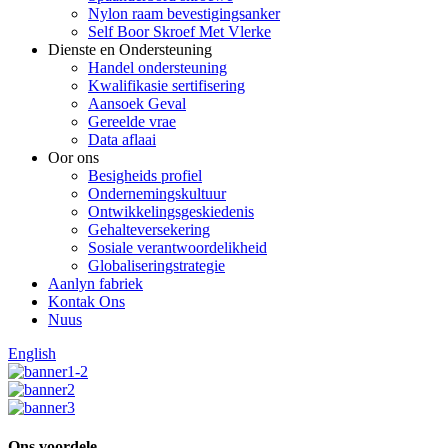
Nylon raam bevestigingsanker
Self Boor Skroef Met Vlerke
Dienste en Ondersteuning
Handel ondersteuning
Kwalifikasie sertifisering
Aansoek Geval
Gereelde vrae
Data aflaai
Oor ons
Besigheids profiel
Ondernemingskultuur
Ontwikkelingsgeskiedenis
Gehalteversekering
Sosiale verantwoordelikheid
Globaliseringstrategie
Aanlyn fabriek
Kontak Ons
Nuus
English
Ons voordele