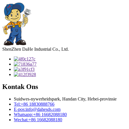
ShenZhen DaHe Industrial Co., Ltd.
Kontak Ons
Suidwes-nywerheidspark, Handan City, Hebei-provinsie
Tel:
+86 18830888766
E-pos:
info@dahesds.com
Whatsapp:
+86 16682088180
Wechat:
+86 16682088180