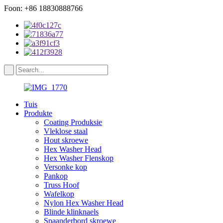
Foon: +86 18830888766
Tuis
Produkte
Coating Produksie
Vleklose staal
Hout skroewe
Hex Washer Head
Hex Washer Flenskop
Versonke kop
Pankop
Truss Hoof
Wafelkop
Nylon Hex Washer Head
Blinde klinknaels
Spaanderbord skroewe