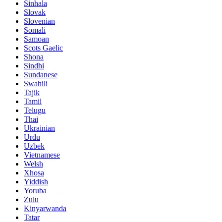
Sinhala
Slovak
Slovenian
Somali
Samoan
Scots Gaelic
Shona
Sindhi
Sundanese
Swahili
Tajik
Tamil
Telugu
Thai
Ukrainian
Urdu
Uzbek
Vietnamese
Welsh
Xhosa
Yiddish
Yoruba
Zulu
Kinyarwanda
Tatar