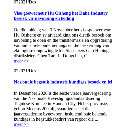
07
2021/Des
Vise-goewerneur Hu Qisheng het Dahe Industry
besoek vir navorsing en leiding
Op die middag van 9 November het vise-goewerneur
Hu Qisheng en sy afvaardiging ons distrik besoek om
navorsing te doen en die transformasie en opgradering
van industriële ondernemings en die beskerming van
ekologiese omgewing te lei. Stadsleiers Gao Heping,
distriksleiers Chen Tao, Li Dongchen, C ...
meer >>
07
2021/Des
Nasionale hegstuk industrie kundiges besoek en lei
In Desember 2020 is die sesde vierde jaarvergadering
van die Nasionale Bevestigingsstandaardisering
Tegniese Komitee in Handan City, Hebei-provinsie,
gehou.Meer as 200 afgevaardigdes het die
jaarvergadering bygewoon, insluitend baie bekende
kundiges in hegstukkebedryf van regoor die ...
meer >>