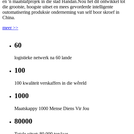
en 'n maatstafprojek in die stad Handan.Nou het dit ontwikkel tot
die grootste, hoogste uitset en mees gevorderde intelligente
outomatisering produksie onderneming van self boor skroef in
China.
meer >>
60
logistieke netwerk na 60 lande
100
100 kwaliteit verskaffers in die wêreld
1000
Maatskappy 1000 Mense Diens Vir Jou
80000
Totale uitset: 80 000 ton/jaar