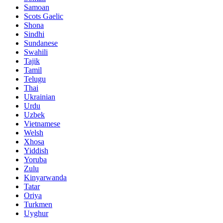
Samoan
Scots Gaelic
Shona
Sindhi
Sundanese
Swahili
Tajik
Tamil
Telugu
Thai
Ukrainian
Urdu
Uzbek
Vietnamese
Welsh
Xhosa
Yiddish
Yoruba
Zulu
Kinyarwanda
Tatar
Oriya
Turkmen
Uyghur