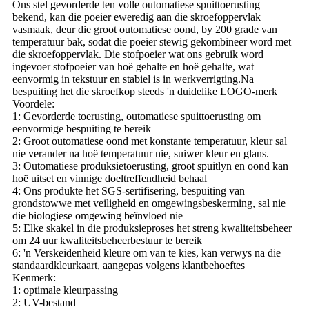
Ons stel gevorderde ten volle outomatiese spuittoerusting
bekend, kan die poeier eweredig aan die skroefoppervlak
vasmaak, deur die groot outomatiese oond, by 200 grade van
temperatuur bak, sodat die poeier stewig gekombineer word met
die skroefoppervlak. Die stofpoeier wat ons gebruik word
ingevoer stofpoeier van hoë gehalte en hoë gehalte, wat
eenvormig in tekstuur en stabiel is in werkverrigting.Na
bespuiting het die skroefkop steeds 'n duidelike LOGO-merk
Voordele:
1: Gevorderde toerusting, outomatiese spuittoerusting om
eenvormige bespuiting te bereik
2: Groot outomatiese oond met konstante temperatuur, kleur sal
nie verander na hoë temperatuur nie, suiwer kleur en glans.
3: Outomatiese produksietoerusting, groot spuitlyn en oond kan
hoë uitset en vinnige doeltreffendheid behaal
4: Ons produkte het SGS-sertifisering, bespuiting van
grondstowwe met veiligheid en omgewingsbeskerming, sal nie
die biologiese omgewing beïnvloed nie
5: Elke skakel in die produksieproses het streng kwaliteitsbeheer
om 24 uur kwaliteitsbeheerbestuur te bereik
6: 'n Verskeidenheid kleure om van te kies, kan verwys na die
standaardkleurkaart, aangepas volgens klantbehoeftes
Kenmerk:
1: optimale kleurpassing
2: UV-bestand