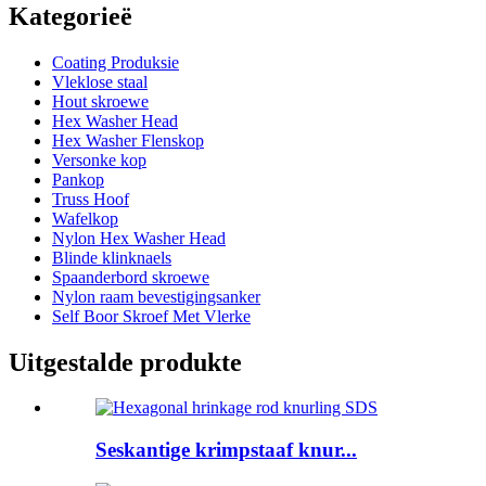
Kategorieë
Coating Produksie
Vleklose staal
Hout skroewe
Hex Washer Head
Hex Washer Flenskop
Versonke kop
Pankop
Truss Hoof
Wafelkop
Nylon Hex Washer Head
Blinde klinknaels
Spaanderbord skroewe
Nylon raam bevestigingsanker
Self Boor Skroef Met Vlerke
Uitgestalde produkte
Seskantige krimpstaaf knur...