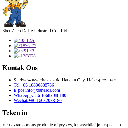
ShenZhen DaHe Industrial Co., Ltd.
Kontak Ons
Suidwes-nywerheidspark, Handan City, Hebei-provinsie
Tel:
+86 18830888766
E-pos:
info@dahesds.com
Whatsapp:
+86 16682088180
Wechat:
+86 16682088180
Teken in
Vir navrae oor ons produkte of pryslys, los asseblief jou e-pos aan