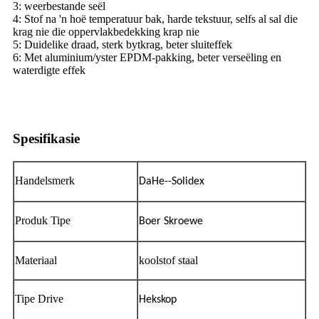
3: weerbestande seël
4: Stof na 'n hoë temperatuur bak, harde tekstuur, selfs al sal die
krag nie die oppervlakbedekking krap nie
5: Duidelike draad, sterk bytkrag, beter sluiteffek
6: Met aluminium/yster EPDM-pakking, beter verseëling en
waterdigte effek
Spesifikasie
Handelsmerk
DaHe--Solidex
Produk Tipe
Boer Skroewe
Materiaal
koolstof staal
Tipe Drive
Hekskop