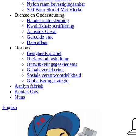
Nylon raam bevestigingsanker
Self Boor Skroef Met Vlerke
Dienste en Ondersteuning
Handel ondersteuning
Kwalifikasie sertifisering
Aansoek Geval
Gereelde vrae
Data aflaai
Oor ons
Besigheids profiel
Ondernemingskultuur
Ontwikkelingsgeskiedenis
Gehalteversekering
Sosiale verantwoordelikheid
Globaliseringstrategie
Aanlyn fabriek
Kontak Ons
Nuus
English