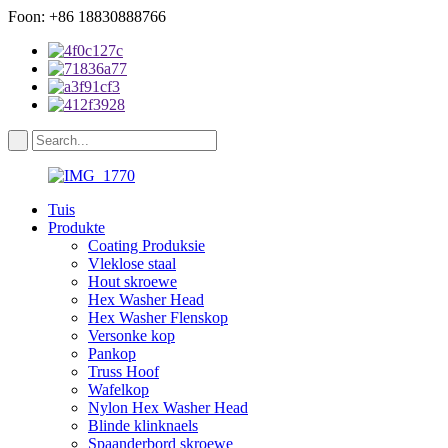
Foon: +86 18830888766
Tuis
Produkte
Coating Produksie
Vleklose staal
Hout skroewe
Hex Washer Head
Hex Washer Flenskop
Versonke kop
Pankop
Truss Hoof
Wafelkop
Nylon Hex Washer Head
Blinde klinknaels
Spaanderbord skroewe