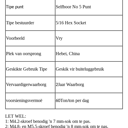
Selfboor No 5 Punt
Tipe punt
Tipe bestuurder
5/16 Hex Socket
Voorbeeld
Vry
Plek van oorsprong
Hebei, China
Geskikte Gebruik Tipe
Geskik vir buiteluggebruik
Vervaardigerwaarborg
Jaar Waarborg
2
voorsieningsvermoë
Ton/ton per dag
60
LET WEL:
1: M4.2-skroef benodig 'n 7 mm-sok om te pas.
2: M4.8- en M5.5-skroef benodig 'n 8 mm-sok om te pas.