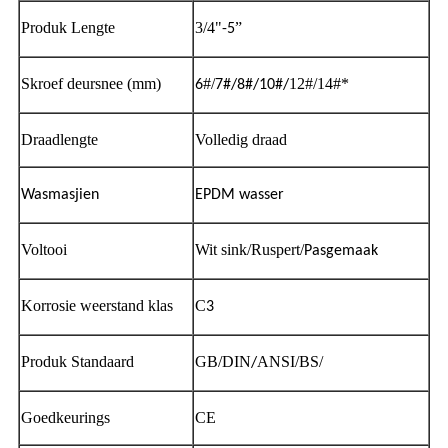
Produk Lengte
3/4"
”
-5
Skroef deursnee (mm)
#/
12#/14#*
6
7#/8#/10#/
Draadlengte
Volledig draad
Wasmasjien
EPDM wasser
Voltooi
Wit sink/Ruspert/
Pasgemaak
Korrosie weerstand klas
C
3
Produk Standaard
GB/DIN
ANSI/BS/
/
Goedkeurings
CE