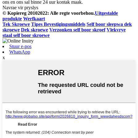
ons en ons sal binne 24 uur kontak maak.
Navrae vir pryslys
© Kopiereg 20102022: Alle regte voorbehou.
Uitgestalde
produkte
Werfkaart
Tek Skroewe
Tipes Bevestigingsmiddels
Self boor sleepwa dek
skroewe
Dek skroewe
Verzonken self boor skroef
Vlekvrye
staal self boor skroewe
Stuur e-pos
WhatsApp
x