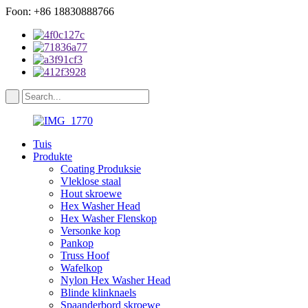
Foon: +86 18830888766
Tuis
Produkte
Coating Produksie
Vleklose staal
Hout skroewe
Hex Washer Head
Hex Washer Flenskop
Versonke kop
Pankop
Truss Hoof
Wafelkop
Nylon Hex Washer Head
Blinde klinknaels
Spaanderbord skroewe