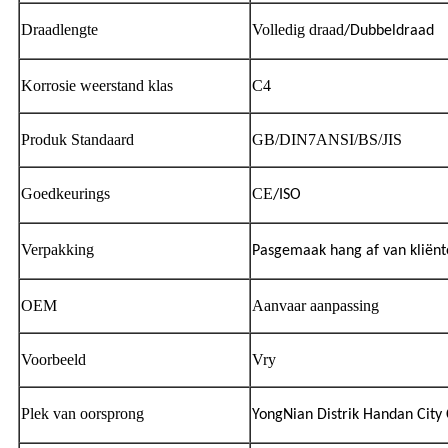
Draadlengte
Volledig draad
/Dubbeldraad
Korrosie weerstand klas
C4
Produk Standaard
GB/DIN7ANSI/BS/JIS
Goedkeurings
CE
/ISO
Verpakking
Pasgemaak hang af van kliënt
OEM
Aanvaar aanpassing
Voorbeeld
Vry
Plek van oorsprong
YongNian Distrik Handan City