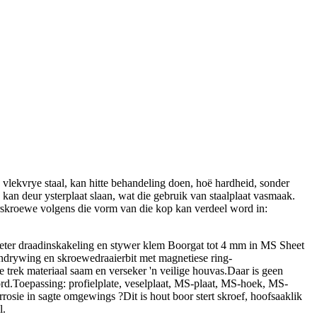
e vlekvrye staal, kan hitte behandeling doen, hoë hardheid, sonder
, kan deur ysterplaat slaan, wat die gebruik van staalplaat vasmaak.
orskroewe volgens die vorm van die kop kan verdeel word in:
t beter draadinskakeling en stywer klem Boorgat tot 4 mm in MS Sheet
andrywing en skroewedraaierbit met magnetiese ring-
 trek materiaal saam en verseker 'n veilige houvas.Daar is geen
ord.Toepassing: profielplate, veselplaat, MS-plaat, MS-hoek, MS-
orrosie in sagte omgewings ?Dit is hout boor stert skroef, hoofsaaklik
l.