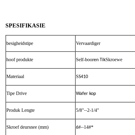
SPESIFIKASIE
besigheidstipe
Vervaardiger
hoof produkte
Self-boor
Skroewe
en Tik
Materiaal
S
S410
Tipe Drive
Wafer kop
Produk Lengte
5/8"
2-1/4"
--
Skroef deursnee (mm)
#
14#*
6
--