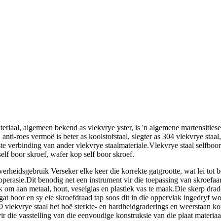
teriaal, algemeen bekend as vlekvrye yster, is 'n algemene martensities
anti-roes vermoë is beter as koolstofstaal, slegter as 304 vlekvrye staal
ste verbinding van ander vlekvrye staalmateriale.Vlekvrye staal selfbo
self boor skroef, wafer kop self boor skroef.
werheidsgebruik Verseker elke keer die korrekte gatgrootte, wat lei to
perasie.Dit benodig net een instrument vir die toepassing van skroefa
om aan metaal, hout, veselglas en plastiek vas te maak.Die skerp drade
at boor en sy eie skroefdraad tap soos dit in die oppervlak ingedryf w
0 vlekvrye staal het hoë sterkte- en hardheidgraderings en weerstaan ​​k
ir die vasstelling van die eenvoudige konstruksie van die plaat materiaa