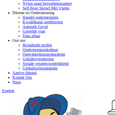
Nylon raam bevestigingsanker
Self Boor Skroef Met Vlerke
Dienste en Ondersteuning
Handel ondersteuning
Kwalifikasie sertifisering
Aansoek Geval
Gereelde vrae
Data aflaai
Oor ons
Besigheids profiel
Ondernemingskultuur
Ontwikkelingsgeskiedenis
Gehalteversekering
Sosiale verantwoordelikheid
Globaliseringstrategie
Aanlyn fabriek
Kontak Ons
Nuus
English