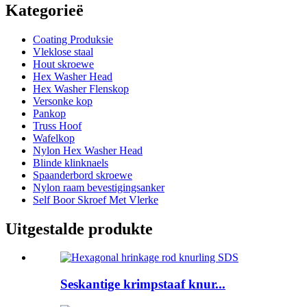
Kategorieë
Coating Produksie
Vleklose staal
Hout skroewe
Hex Washer Head
Hex Washer Flenskop
Versonke kop
Pankop
Truss Hoof
Wafelkop
Nylon Hex Washer Head
Blinde klinknaels
Spaanderbord skroewe
Nylon raam bevestigingsanker
Self Boor Skroef Met Vlerke
Uitgestalde produkte
Seskantige krimpstaaf knur...