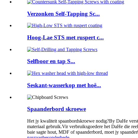
Verzonken Self-Tapping Sc...
Hoog-Lae STS met ruspert c...
Selfboor en tap S...
Seskant-wasserkop met hoë...
Spaanderbord skroewe
Het jy kwaliteit spaanbordskroewe nodig?By DaHe verstaan
materiaal gebruik.Vir verbruiksgoedere het DaHe die reek
baie sagte hout, MDF of spaanderbord, moet jy spaander
navraag
besonderhede