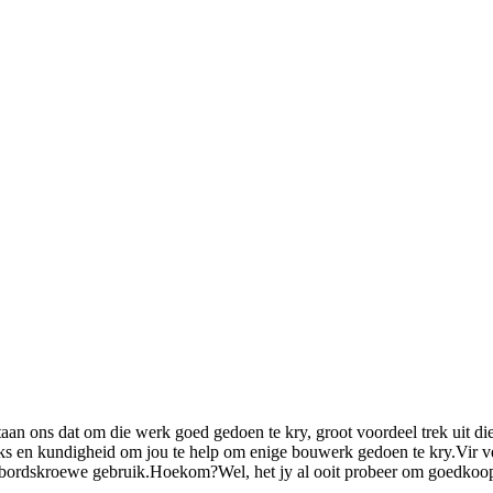
 ​​ons dat om die werk goed gedoen te kry, groot voordeel trek uit die
s en kundigheid om jou te help om enige bouwerk gedoen te kry.Vir vers
bordskroewe gebruik.Hoekom?Wel, het jy al ooit probeer om goedkoop te