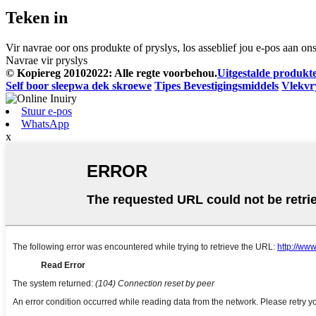
Teken in
Vir navrae oor ons produkte of pryslys, los asseblief jou e-pos aan o
Navrae vir pryslys
© Kopiereg 20102022: Alle regte voorbehou.
Uitgestalde produkt
Self boor sleepwa dek skroewe
Tipes Bevestigingsmiddels
Vlekvry
Stuur e-pos
WhatsApp
x