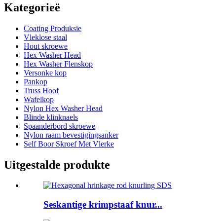
Kategorieë
Coating Produksie
Vleklose staal
Hout skroewe
Hex Washer Head
Hex Washer Flenskop
Versonke kop
Pankop
Truss Hoof
Wafelkop
Nylon Hex Washer Head
Blinde klinknaels
Spaanderbord skroewe
Nylon raam bevestigingsanker
Self Boor Skroef Met Vlerke
Uitgestalde produkte
Seskantige krimpstaaf knur...