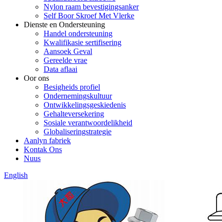
Nylon raam bevestigingsanker
Self Boor Skroef Met Vlerke
Dienste en Ondersteuning
Handel ondersteuning
Kwalifikasie sertifisering
Aansoek Geval
Gereelde vrae
Data aflaai
Oor ons
Besigheids profiel
Ondernemingskultuur
Ontwikkelingsgeskiedenis
Gehalteversekering
Sosiale verantwoordelikheid
Globaliseringstrategie
Aanlyn fabriek
Kontak Ons
Nuus
English