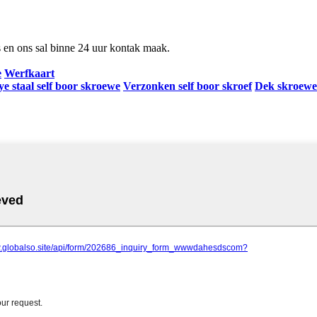
ns en ons sal binne 24 uur kontak maak.
e
Werfkaart
e staal self boor skroewe
Verzonken self boor skroef
Dek skroewe