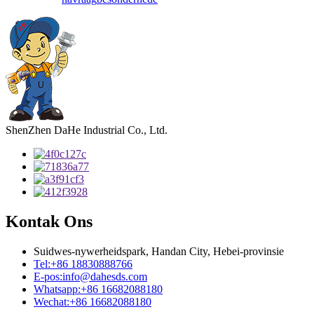
ShenZhen DaHe Industrial Co., Ltd.
Kontak Ons
Suidwes-nywerheidspark, Handan City, Hebei-provinsie
Tel:
+86 18830888766
E-pos:
info@dahesds.com
Whatsapp:
+86 16682088180
Wechat:
+86 16682088180