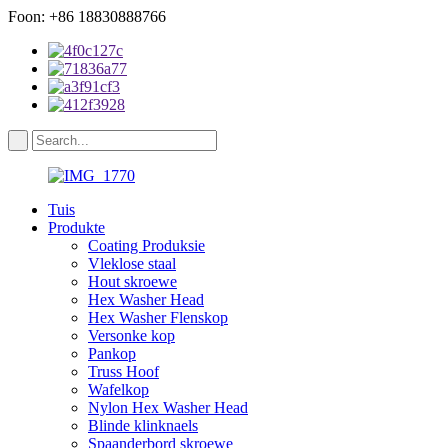
Foon: +86 18830888766
Tuis
Produkte
Coating Produksie
Vleklose staal
Hout skroewe
Hex Washer Head
Hex Washer Flenskop
Versonke kop
Pankop
Truss Hoof
Wafelkop
Nylon Hex Washer Head
Blinde klinknaels
Spaanderbord skroewe