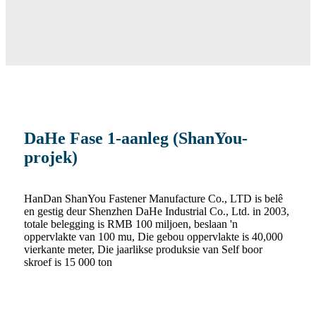
DaHe Fase 1-aanleg (ShanYou-
projek)
HanDan ShanYou Fastener Manufacture Co., LTD is belê
en gestig deur Shenzhen DaHe Industrial Co., Ltd. in 2003,
totale belegging is RMB 100 miljoen, beslaan 'n
oppervlakte van 100 mu, Die gebou oppervlakte is 40,000
vierkante meter, Die jaarlikse produksie van Self boor
skroef is 15 000 ton