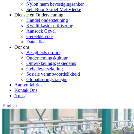
Nylon raam bevestigingsanker
Self Boor Skroef Met Vlerke
Dienste en Ondersteuning
Handel ondersteuning
Kwalifikasie sertifisering
Aansoek Geval
Gereelde vrae
Data aflaai
Oor ons
Besigheids profiel
Ondernemingskultuur
Ontwikkelingsgeskiedenis
Gehalteversekering
Sosiale verantwoordelikheid
Globaliseringstrategie
Aanlyn fabriek
Kontak Ons
Nuus
English