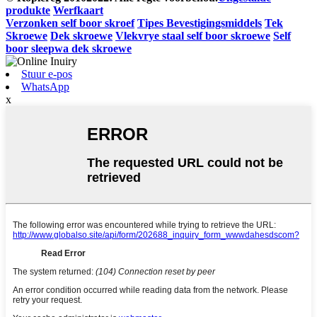
produkte
Werfkaart
Verzonken self boor skroef
Tipes Bevestigingsmiddels
Tek
Skroewe
Dek skroewe
Vlekvrye staal self boor skroewe
Self
boor sleepwa dek skroewe
Stuur e-pos
WhatsApp
x