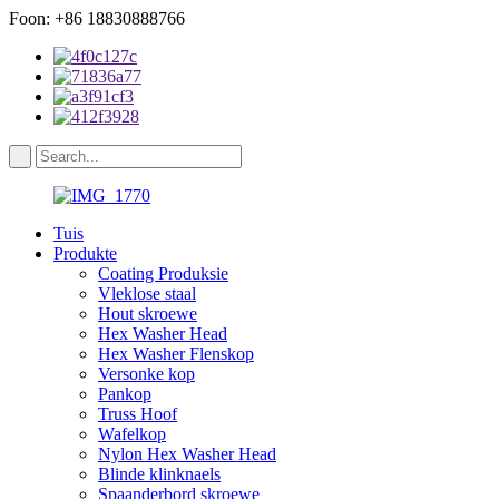
Foon: +86 18830888766
Tuis
Produkte
Coating Produksie
Vleklose staal
Hout skroewe
Hex Washer Head
Hex Washer Flenskop
Versonke kop
Pankop
Truss Hoof
Wafelkop
Nylon Hex Washer Head
Blinde klinknaels
Spaanderbord skroewe