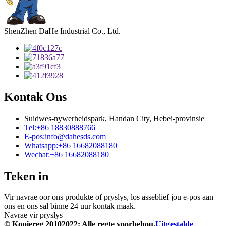
ShenZhen DaHe Industrial Co., Ltd.
Kontak Ons
Suidwes-nywerheidspark, Handan City, Hebei-provinsie
Tel:
+86 18830888766
E-pos:
info@dahesds.com
Whatsapp:
+86 16682088180
Wechat:
+86 16682088180
Teken in
Vir navrae oor ons produkte of pryslys, los asseblief jou e-pos aan
ons en ons sal binne 24 uur kontak maak.
Navrae vir pryslys
© Kopiereg 20102022: Alle regte voorbehou.
Uitgestalde