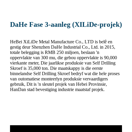
DaHe Fase 3-aanleg (XILiDe-projek)
HeBei XiLiDe Metal Manufacture Co., LTD is belê en
gestig deur Shenzhen DaHe Industrial Co., Ltd. in 2015,
totale belegging is RMB 250 miljoen, beslaan 'n
oppervlakte van 300 mu, die gebou oppervlakte is 90,000
vierkante meter, Die jaarlikse produksie van Self Drilling
Skroef is 35,000 ton. Die maatskappy is die eerste
binnelandse Self Drilling Skroef bedryf wat die hele proses
van outomatiese monteerlyn produksie vervaardigers
gebruik, Dit is 'n sleutel projek van Hebei Provinsie,
HanDan stad bevestiging industrie maatstaf projek.