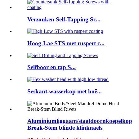
Verzonken Self-Tapping Sc...
Hoog-Lae STS met ruspert c...
Selfboor en tap S...
Seskant-wasserkop met hoë...
Aluminiumliggaam/staaldoornkoepelkop
Break-Stem blinde klinknaels