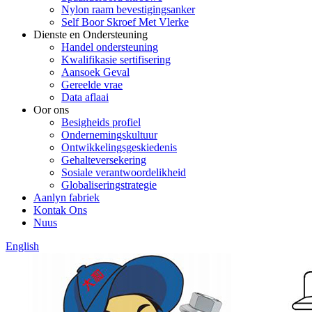
Nylon raam bevestigingsanker
Self Boor Skroef Met Vlerke
Dienste en Ondersteuning
Handel ondersteuning
Kwalifikasie sertifisering
Aansoek Geval
Gereelde vrae
Data aflaai
Oor ons
Besigheids profiel
Ondernemingskultuur
Ontwikkelingsgeskiedenis
Gehalteversekering
Sosiale verantwoordelikheid
Globaliseringstrategie
Aanlyn fabriek
Kontak Ons
Nuus
English