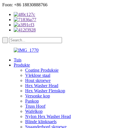
Foon: +86 18830888766
Tuis
Produkte
Coating Produksie
Vleklose staal
Hout skroewe
Hex Washer Head
Hex Washer Flenskop
Versonke kop
Pankop
Truss Hoof
Wafelkop
Nylon Hex Washer Head
Blinde klinknaels
Spaanderbord skroewe