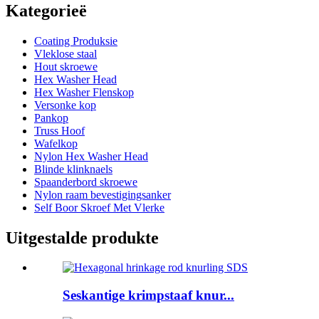
Kategorieë
Coating Produksie
Vleklose staal
Hout skroewe
Hex Washer Head
Hex Washer Flenskop
Versonke kop
Pankop
Truss Hoof
Wafelkop
Nylon Hex Washer Head
Blinde klinknaels
Spaanderbord skroewe
Nylon raam bevestigingsanker
Self Boor Skroef Met Vlerke
Uitgestalde produkte
Seskantige krimpstaaf knur...