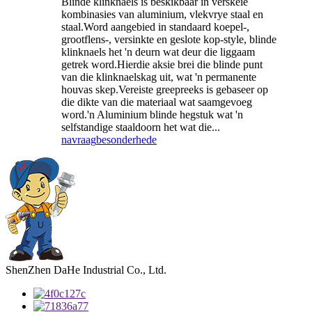
Blinde klinknaels is beskikbaar in verskeie
kombinasies van aluminium, vlekvrye staal en
staal.Word aangebied in standaard koepel-,
grootflens-, versinkte en geslote kop-style, blinde
klinknaels het 'n deurn wat deur die liggaam
getrek word.Hierdie aksie brei die blinde punt
van die klinknaelskag uit, wat 'n permanente
houvas skep.Vereiste greepreeks is gebaseer op
die dikte van die materiaal wat saamgevoeg
word.'n Aluminium blinde hegstuk wat 'n
selfstandige staaldoorn het wat die...
navraag
besonderhede
ShenZhen DaHe Industrial Co., Ltd.