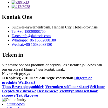
Kontak Ons
Suidwes-nywerheidspark, Handan City, Hebei-provinsie
Tel:
+86 18830888766
E-pos:
info@dahesds.com
Whatsapp:
+86 16682088180
Wechat:
+86 16682088180
Teken in
Vir navrae oor ons produkte of pryslys, los asseblief jou e-pos aan
ons en ons sal binne 24 uur kontak maak.
Navrae vir pryslys
© Kopiereg 20102022: Alle regte voorbehou.
Uitgestalde
produkte
Werfkaart
Tipes Bevestigingsmiddels
Verzonken self boor skroef
Self boor
sleepwa dek skroewe
Dek skroewe
Vlekvrye staal self boor
skroewe
Tek Skroewe
Stuur e-pos