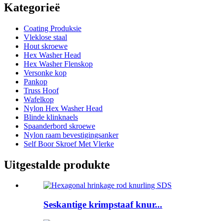
Kategorieë
Coating Produksie
Vleklose staal
Hout skroewe
Hex Washer Head
Hex Washer Flenskop
Versonke kop
Pankop
Truss Hoof
Wafelkop
Nylon Hex Washer Head
Blinde klinknaels
Spaanderbord skroewe
Nylon raam bevestigingsanker
Self Boor Skroef Met Vlerke
Uitgestalde produkte
Seskantige krimpstaaf knur...