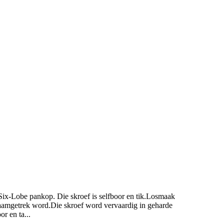
Six-Lobe pankop. Die skroef is selfboor en tik.Losmaak
e saamgetrek word.Die skroef word vervaardig in geharde
r en ta...