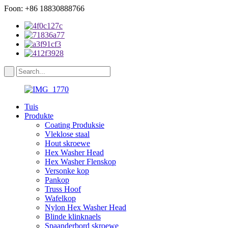
Foon: +86 18830888766
Tuis
Produkte
Coating Produksie
Vleklose staal
Hout skroewe
Hex Washer Head
Hex Washer Flenskop
Versonke kop
Pankop
Truss Hoof
Wafelkop
Nylon Hex Washer Head
Blinde klinknaels
Spaanderbord skroewe