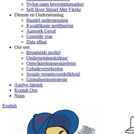
Nylon raam bevestigingsanker
Self Boor Skroef Met Vlerke
Dienste en Ondersteuning
Handel ondersteuning
Kwalifikasie sertifisering
Aansoek Geval
Gereelde vrae
Data aflaai
Oor ons
Besigheids profiel
Ondernemingskultuur
Ontwikkelingsgeskiedenis
Gehalteversekering
Sosiale verantwoordelikheid
Globaliseringstrategie
Aanlyn fabriek
Kontak Ons
Nuus
English