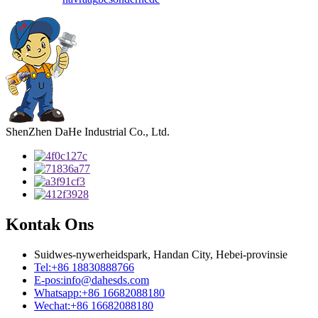
ShenZhen DaHe Industrial Co., Ltd.
Kontak Ons
Suidwes-nywerheidspark, Handan City, Hebei-provinsie
Tel:
+86 18830888766
E-pos:
info@dahesds.com
Whatsapp:
+86 16682088180
Wechat:
+86 16682088180