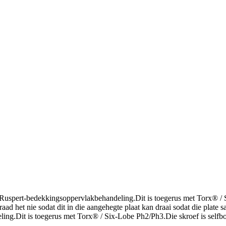
 Ruspert-bedekkingsoppervlakbehandeling.Dit is toegerus met Torx® / 
raad het nie sodat dit in die aangehegte plaat kan draai sodat die plat
ling.Dit is toegerus met Torx® / Six-Lobe Ph2/Ph3.Die skroef is selfboo