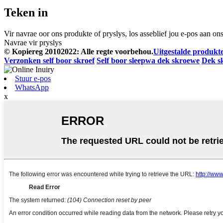
Teken in
Vir navrae oor ons produkte of pryslys, los asseblief jou e-pos aan o
Navrae vir pryslys
© Kopiereg 20102022: Alle regte voorbehou.
Uitgestalde produkt
Verzonken self boor skroef
Self boor sleepwa dek skroewe
Dek s
Stuur e-pos
WhatsApp
x